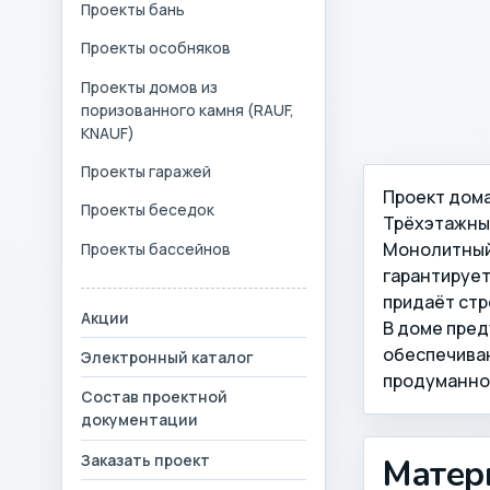
Проекты бань
Проекты особняков
Проекты домов из
поризованного камня (RAUF,
KNAUF)
Проекты гаражей
Проект дома
Проекты беседок
Трёхэтажный
Монолитный 
Проекты бассейнов
гарантирует
придаёт стр
Акции
В доме пред
обеспечиваю
Электронный каталог
продуманной
Состав проектной
документации
Заказать проект
Матер