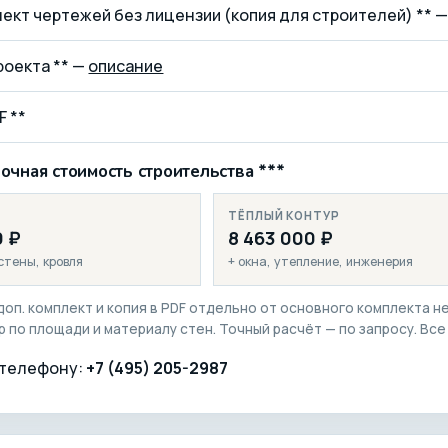
лект чертежей без лицензии (копия для строителей) ** 
роекта ** —
описание
F **
чная стоимость строительства ***
ТЁПЛЫЙ КОНТУР
0 ₽
8 463 000 ₽
стены, кровля
+ окна, утепление, инженерия
 доп. комплект и копия в PDF отдельно от основного комплекта н
р по площади и материалу стен. Точный расчёт — по запросу. Все
 телефону:
+7 (495) 205-2987