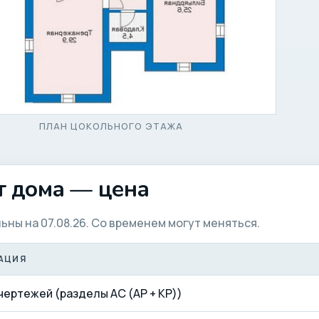
ПЛАН ЦОКОЛЬНОГО ЭТАЖА
т дома — цена
ьны на 07.08.26. Со временем могут меняться.
АЦИЯ
чертежей (разделы АС (АР + КР))