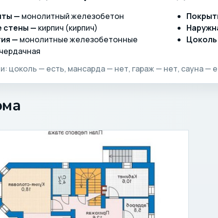
нты —
монолитный железобетон
Покрыт
 стены —
кирпич (кирпич)
Наружн
ия —
монолитные железобетонные
Цоколь
чердачная
: цоколь — есть, мансарда — нет, гараж — нет, сауна — е
ома