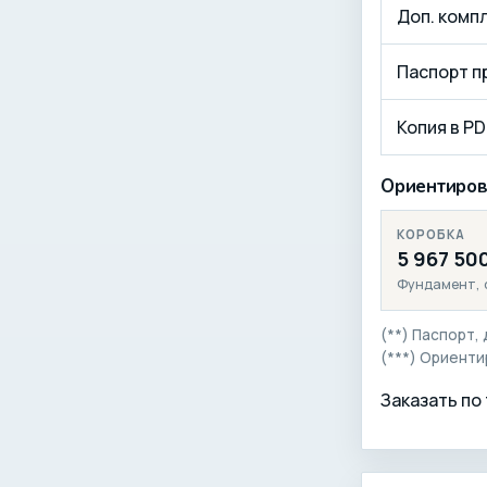
Доп. комп
Паспорт п
Копия в PD
Ориентирово
КОРОБКА
5 967 50
Фундамент, 
(**) Паспорт,
(***) Ориенти
Заказать по