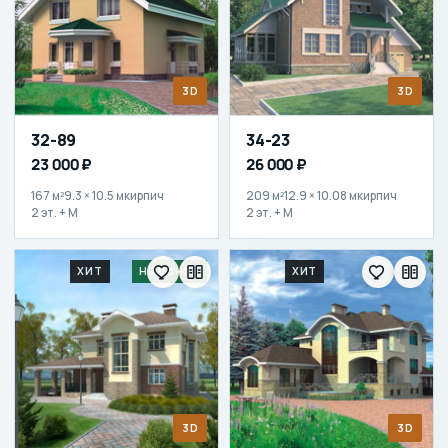
3D
3D
32-89
34-23
23 000 ₽
26 000 ₽
167 м²
9.3 × 10.5 м
кирпич
209 м²
12.9 × 10.08 м
кирпич
2 эт. + М
2 эт. + М
ХИТ
НОВИНКА
ХИТ
3D
3D