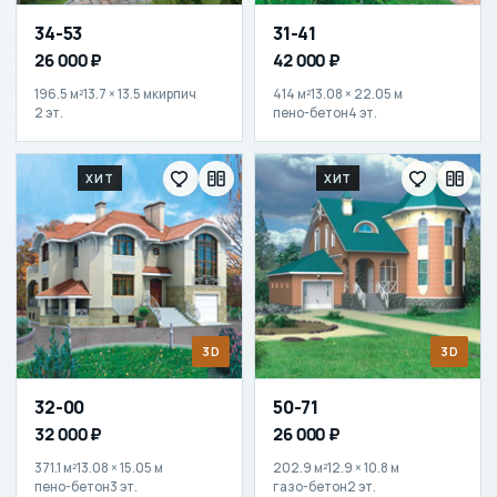
34-53
31-41
26 000 ₽
42 000 ₽
196.5 м²
13.7 × 13.5 м
кирпич
414 м²
13.08 × 22.05 м
2 эт.
пено-бетон
4 эт.
ХИТ
ХИТ
3D
3D
32-00
50-71
32 000 ₽
26 000 ₽
371.1 м²
13.08 × 15.05 м
202.9 м²
12.9 × 10.8 м
пено-бетон
3 эт.
газо-бетон
2 эт.