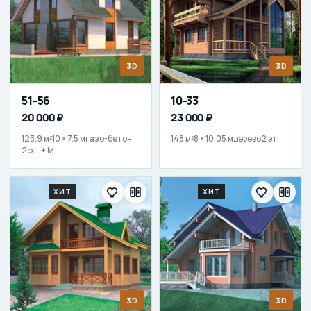
3D
3D
51-56
10-33
20 000 ₽
23 000 ₽
123.9 м²
10 × 7.5 м
газо-бетон
148 м²
8 × 10.05 м
дерево
2 эт.
2 эт. + М
ХИТ
ХИТ
3D
3D