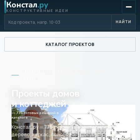
Констал
.ру
КОНСТРУКТИВНЫЕ ИДЕИ
Код проекта
НАЙТИ
КАТАЛОГ ПРОЕКТОВ
ПРОДАЕМ ПРОЕКТЫ С 2001
ГОДА
Проекты домов
и коттеджей
— 775 готовых решений в
каталоге
Констал.ру —
775
типовых проектов: кирпич,
дерево, каркас, пенобетон. Документация и