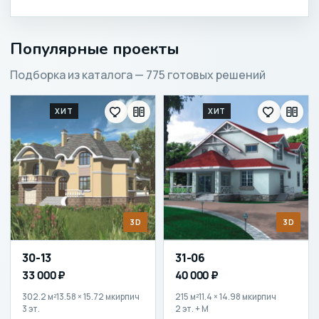
Популярные проекты
Подборка из каталога — 775 готовых решений
ХИТ
ХИТ
3D
3D
30-13
31-06
33 000 ₽
40 000 ₽
302.2 м²
13.58 × 15.72 м
кирпич
215 м²
11.4 × 14.98 м
кирпич
3 эт.
2 эт. + М