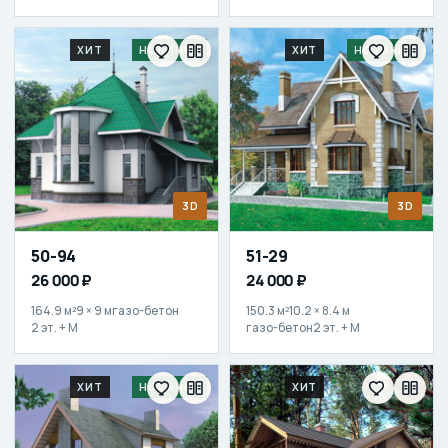
ХИТ
НОВИНКА
ХИТ
НОВИНКА
3D
3D
50-94
51-29
26 000 ₽
24 000 ₽
164.9 м²
9 × 9 м
газо-бетон
150.3 м²
10.2 × 8.4 м
2 эт. + М
газо-бетон
2 эт. + М
ХИТ
НОВИНКА
ХИТ