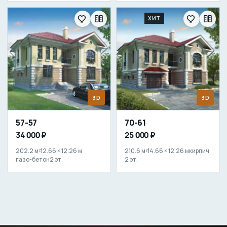
ХИТ
3D
3D
57-57
70-61
34 000 ₽
25 000 ₽
202.2 м²
12.66 × 12.26 м
210.6 м²
14.66 × 12.26 м
кирпич
газо-бетон
2 эт.
2 эт.