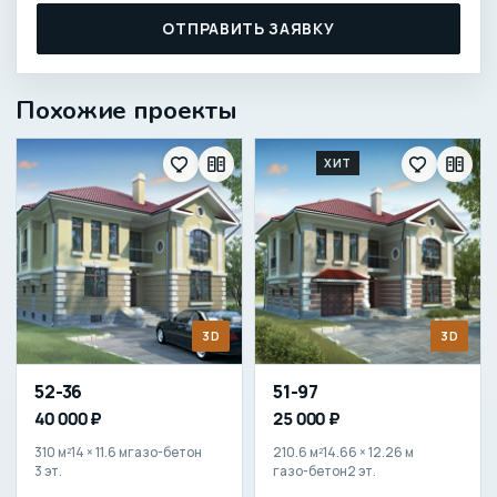
ОТПРАВИТЬ ЗАЯВКУ
Похожие проекты
ХИТ
3D
3D
52-36
51-97
40 000 ₽
25 000 ₽
310 м²
14 × 11.6 м
газо-бетон
210.6 м²
14.66 × 12.26 м
3 эт.
газо-бетон
2 эт.