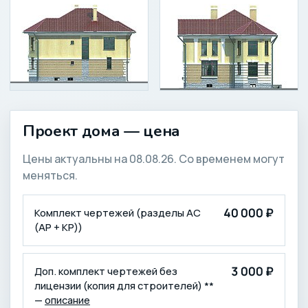
Проект дома — цена
Цены актуальны на 08.08.26. Со временем могут
меняться.
КОМПЛЕКТАЦИЯ
ЦЕНА (₽)
40 000 ₽
Комплект чертежей (разделы АС
(АР + КР))
3 000 ₽
Доп. комплект чертежей без
лицензии (копия для строителей) **
—
описание