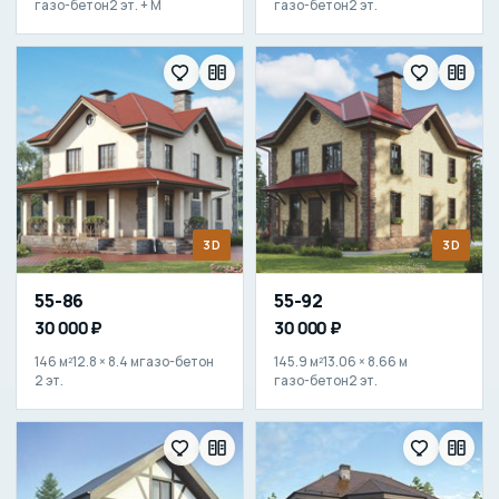
газо-бетон
2 эт. + М
газо-бетон
2 эт.
3D
3D
55-86
55-92
30 000 ₽
30 000 ₽
146 м²
12.8 × 8.4 м
газо-бетон
145.9 м²
13.06 × 8.66 м
2 эт.
газо-бетон
2 эт.