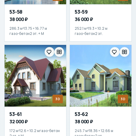
53-58
53-59
38 000 ₽
36 000 ₽
286.3 м²
13.75 × 16.77 м
252.1 м²
19.3 × 10.2 м
газо-бетон
2 эт. + М
газо-бетон
2 эт.
3D
3D
53-61
53-62
32 000 ₽
38 000 ₽
172 м²
12.6 × 10.2 м
газо-бетон
245.7 м²
18.36 × 12.66 м
2 эт. + М
газо-бетон
2 эт.