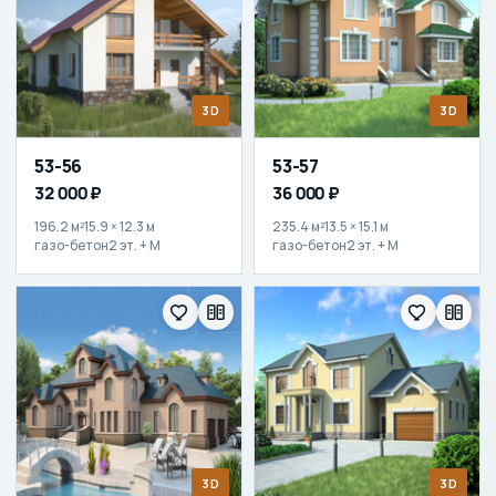
3D
3D
53-56
53-57
32 000 ₽
36 000 ₽
196.2 м²
15.9 × 12.3 м
235.4 м²
13.5 × 15.1 м
газо-бетон
2 эт. + М
газо-бетон
2 эт. + М
3D
3D