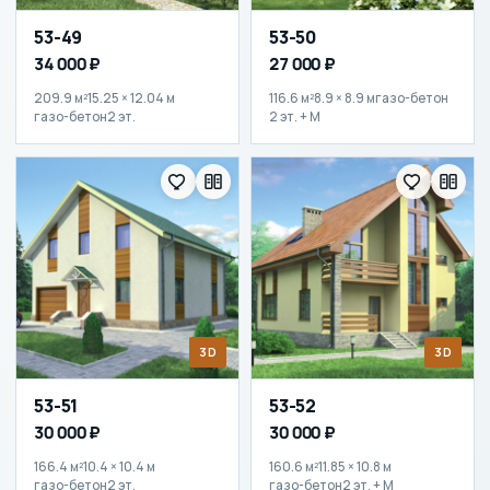
53-49
53-50
34 000 ₽
27 000 ₽
209.9 м²
15.25 × 12.04 м
116.6 м²
8.9 × 8.9 м
газо-бетон
газо-бетон
2 эт.
2 эт. + М
3D
3D
53-51
53-52
30 000 ₽
30 000 ₽
166.4 м²
10.4 × 10.4 м
160.6 м²
11.85 × 10.8 м
газо-бетон
2 эт.
газо-бетон
2 эт. + М