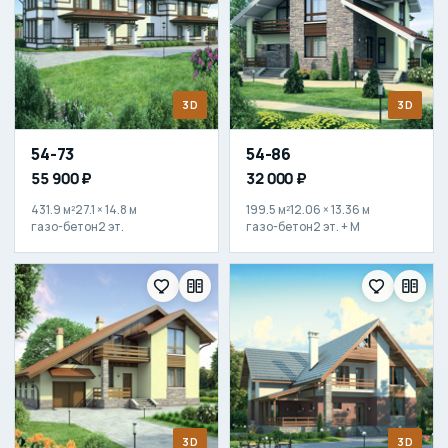
3D
3D
54-73
54-86
55 900 ₽
32 000 ₽
431.9 м²
27.1 × 14.8 м
199.5 м²
12.06 × 13.36 м
газо-бетон
2 эт.
газо-бетон
2 эт. + М
3D
3D