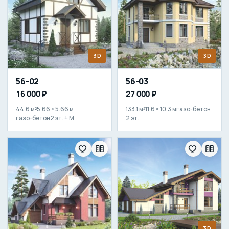
3D
3D
56-02
56-03
16 000 ₽
27 000 ₽
44.6 м²
5.66 × 5.66 м
133.1 м²
11.6 × 10.3 м
газо-бетон
газо-бетон
2 эт. + М
2 эт.
3D