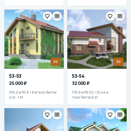
3D
3D
53-53
53-54
25 000 ₽
32 000 ₽
100.2 м²
10.6 × 8 м
газо-бетон
176.6 м²
16.52 × 12.44 м
2 эт. + М
газо-бетон
2 эт.