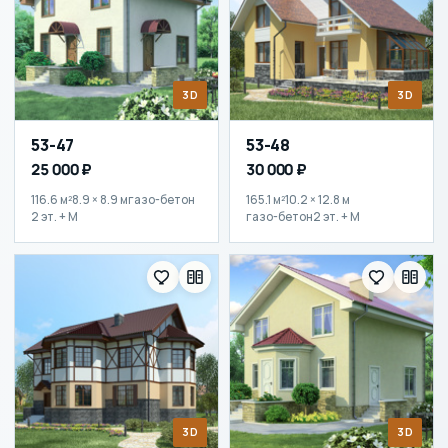
3D
3D
53-47
53-48
25 000 ₽
30 000 ₽
116.6 м²
8.9 × 8.9 м
газо-бетон
165.1 м²
10.2 × 12.8 м
2 эт. + М
газо-бетон
2 эт. + М
3D
3D