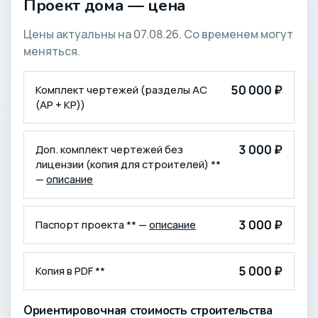
Проект дома — цена
Цены актуальны на 07.08.26. Со временем могут
меняться.
КОМПЛЕКТАЦИЯ
ЦЕНА (₽)
50 000 ₽
Комплект чертежей (разделы АС
(АР + КР))
3 000 ₽
Доп. комплект чертежей без
лицензии (копия для строителей) **
—
описание
3 000 ₽
Паспорт проекта ** —
описание
5 000 ₽
Копия в PDF **
Ориентировочная стоимость строительства