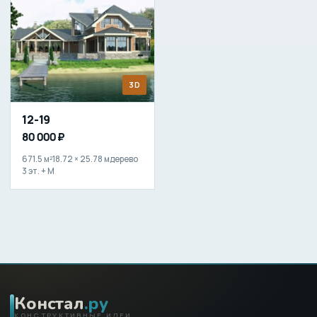
3D
12-19
80 000 ₽
671.5 м²
18.72 × 25.78 м
дерево
3 эт. + М
Констал
.ру
КОНСТРУКТИВНЫЕ ИДЕИ