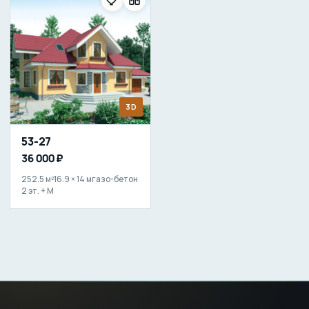
3D
53-27
36 000 ₽
252.5 м²
16.9 × 14 м
газо-бетон
2 эт. + М