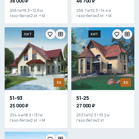
36 000 ₽
46 700 ₽
256.1 м²
18.3 × 12.6 м
256.7 м²
12.3 × 14.4 м
газо-бетон
2 эт. + М
газо-бетон
3 эт. + М
ХИТ
ХИТ
3D
3D
51-93
51-25
25 000 ₽
27 000 ₽
254.4 м²
18.3 × 13.1 м
253.1 м²
12.3 × 10.2 м
газо-бетон
2 эт. + М
газо-бетон
2 эт.