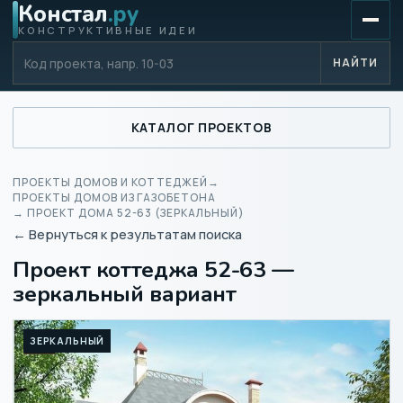
Констал
.ру
КОНСТРУКТИВНЫЕ ИДЕИ
Код проекта
НАЙТИ
КАТАЛОГ ПРОЕКТОВ
ПРОЕКТЫ ДОМОВ И КОТТЕДЖЕЙ
→
ПРОЕКТЫ ДОМОВ ИЗ ГАЗОБЕТОНА
→ ПРОЕКТ ДОМА 52-63 (ЗЕРКАЛЬНЫЙ)
← Вернуться к результатам поиска
Проект коттеджа 52-63 —
зеркальный вариант
ЗЕРКАЛЬНЫЙ
3D