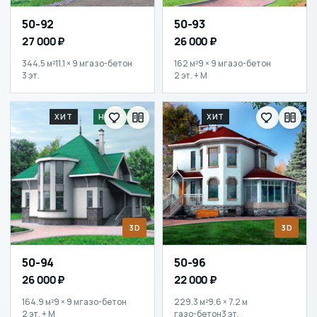
50-92
50-93
27 000 ₽
26 000 ₽
344.5 м²
11.1 × 9 м
газо-бетон
162 м²
9 × 9 м
газо-бетон
3 эт.
2 эт. + М
ХИТ
НОВИНКА
ХИТ
3D
3D
50-94
50-96
26 000 ₽
22 000 ₽
164.9 м²
9 × 9 м
газо-бетон
229.3 м²
9.6 × 7.2 м
2 эт. + М
газо-бетон
3 эт.