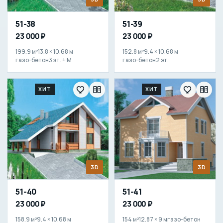
51-38
51-39
23 000 ₽
23 000 ₽
199.9 м²
13.8 × 10.68 м
152.8 м²
9.4 × 10.68 м
газо-бетон
3 эт. + М
газо-бетон
2 эт.
ХИТ
ХИТ
3D
3D
51-40
51-41
23 000 ₽
23 000 ₽
158.9 м²
9.4 × 10.68 м
154 м²
12.87 × 9 м
газо-бетон