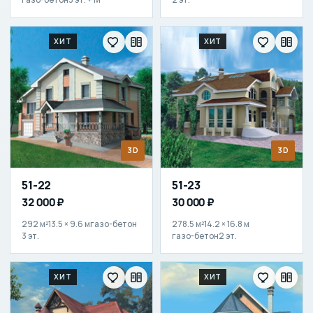
ХИТ
ХИТ
3D
3D
51-22
51-23
32 000 ₽
30 000 ₽
292 м²
13.5 × 9.6 м
газо-бетон
278.5 м²
14.2 × 16.8 м
3 эт.
газо-бетон
2 эт.
ХИТ
ХИТ