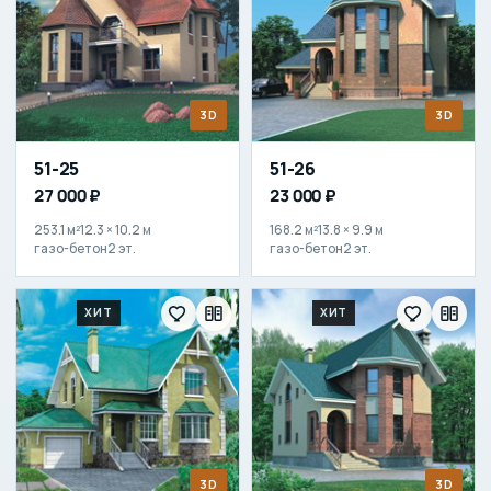
3D
3D
51-25
51-26
27 000 ₽
23 000 ₽
253.1 м²
12.3 × 10.2 м
168.2 м²
13.8 × 9.9 м
газо-бетон
2 эт.
газо-бетон
2 эт.
ХИТ
ХИТ
3D
3D