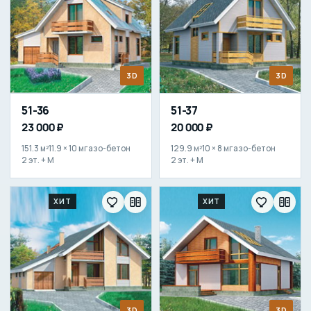
3D
3D
51-36
51-37
23 000 ₽
20 000 ₽
151.3 м²
11.9 × 10 м
газо-бетон
129.9 м²
10 × 8 м
газо-бетон
2 эт. + М
2 эт. + М
ХИТ
ХИТ
3D
3D