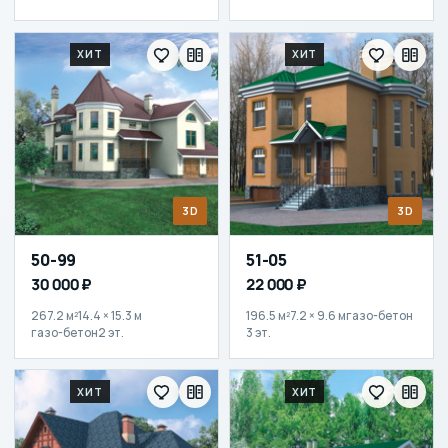
ХИТ
ХИТ
3D
3D
50-99
51-05
30 000 ₽
22 000 ₽
267.2 м²
14.4 × 15.3 м
196.5 м²
7.2 × 9.6 м
газо-бетон
газо-бетон
2 эт.
3 эт.
ХИТ
ХИТ