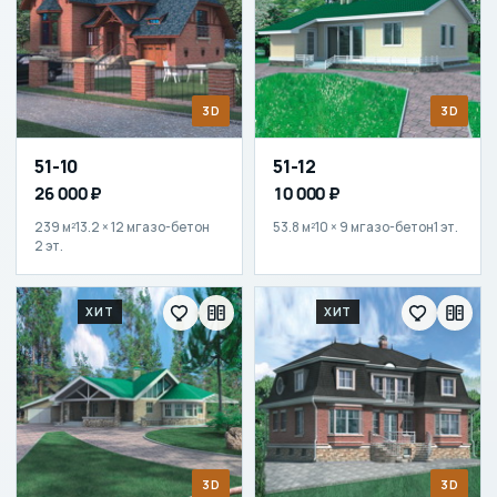
3D
3D
51-10
51-12
26 000 ₽
10 000 ₽
239 м²
13.2 × 12 м
газо-бетон
53.8 м²
10 × 9 м
газо-бетон
1 эт.
2 эт.
ХИТ
ХИТ
3D
3D