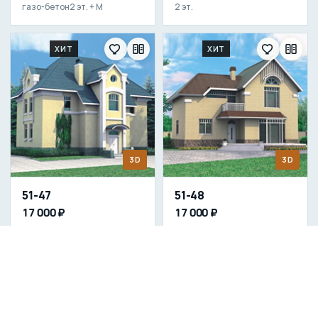
газо-бетон
2 эт. + М
2 эт.
ХИТ
ХИТ
3D
3D
51-47
51-48
17 000 ₽
17 000 ₽
209.9 м²
13.2 × 12 м
газо-бетон
174.4 м²
12 × 9 м
газо-бетон
2 эт.
2 эт.
ХИТ
ХИТ