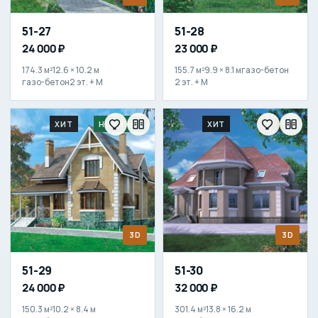
51-27
51-28
24 000 ₽
23 000 ₽
174.3 м²
12.6 × 10.2 м
155.7 м²
9.9 × 8.1 м
газо-бетон
газо-бетон
2 эт. + М
2 эт. + М
ХИТ
НОВИНКА
ХИТ
3D
3D
51-29
51-30
24 000 ₽
32 000 ₽
150.3 м²
10.2 × 8.4 м
301.4 м²
13.8 × 16.2 м