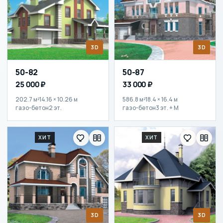
3D
3D
50-82
50-87
25 000 ₽
33 000 ₽
202.7 м²
14.16 × 10.26 м
586.8 м²
18.4 × 16.4 м
газо-бетон
2 эт.
газо-бетон
3 эт. + М
ХИТ
ХИТ
3D
3D