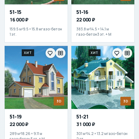
51-15
51-16
16 000 ₽
22 000 ₽
159.5 м²
9.5 × 15.8 м
газо-бетон
383.8 м²
14.5 × 14.1 м
1 эт.
газо-бетон
3 эт. + М
ХИТ
ХИТ
3D
3D
51-19
51-21
22 000 ₽
31 000 ₽
289 м²
18.26 × 9.11 м
301 м²
14.2 × 13.2 м
газо-бетон
газо-бетон
3 эт. + М
2 эт.