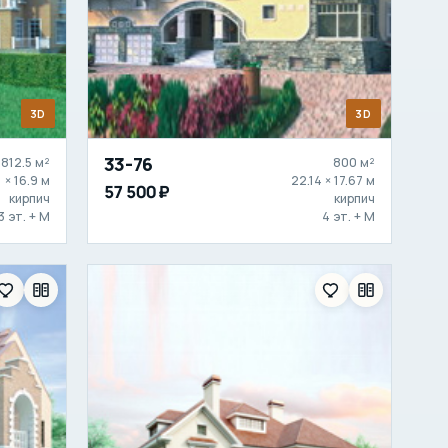
3D
3D
33-76
812.5 м²
800 м²
1 × 16.9 м
22.14 × 17.67 м
57 500 ₽
кирпич
кирпич
3 эт. + М
4 эт. + М