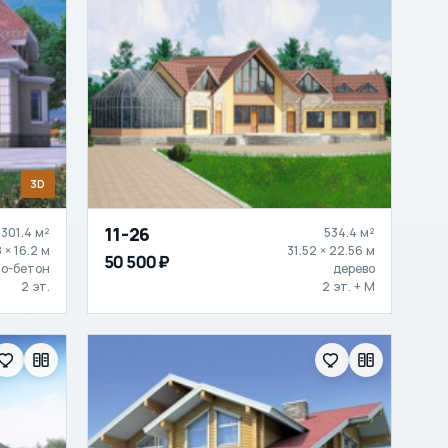
3D
11-26
301.4 м²
534.4 м²
8 × 16.2 м
31.52 × 22.56 м
50 500 ₽
зо-бетон
дерево
2 эт.
2 эт. + М