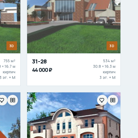
3D
3D
31-28
755 м²
534 м²
8 × 16.7 м
30.8 × 16.3 м
44 000 ₽
кирпич
кирпич
3 эт. + М
3 эт. + М