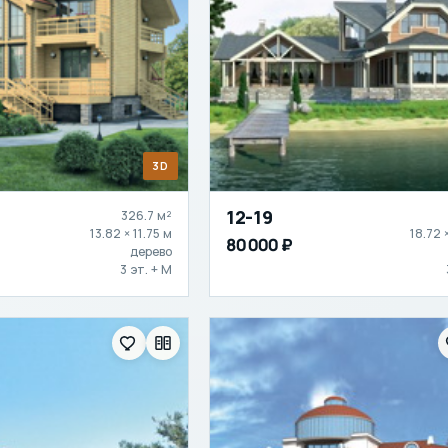
3D
12-19
326.7 м²
13.82 × 11.75 м
18.72 
80 000 ₽
дерево
3 эт. + М