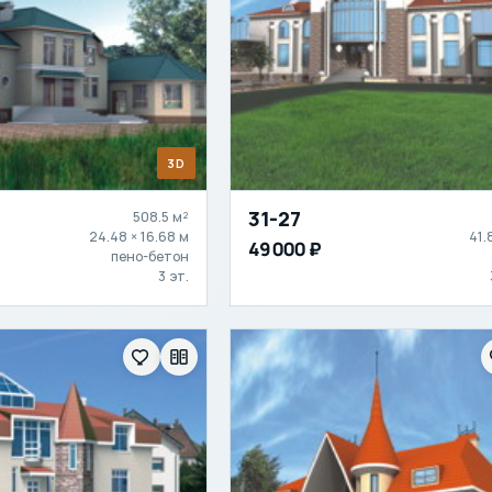
3D
31-27
508.5 м²
24.48 × 16.68 м
41.
49 000 ₽
пено-бетон
3 эт.