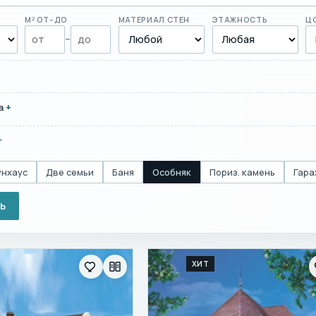
М² ОТ–ДО
МАТЕРИАЛ СТЕН
ЭТАЖНОСТЬ
Ц
–
а
унхаус
Две семьи
Баня
Особняк
Пориз. камень
Гара
Ь
ХИТ