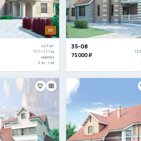
3D
35-08
447 м²
17.7 × 17.7 м
13.
75 000 ₽
кирпич
3 эт. + М