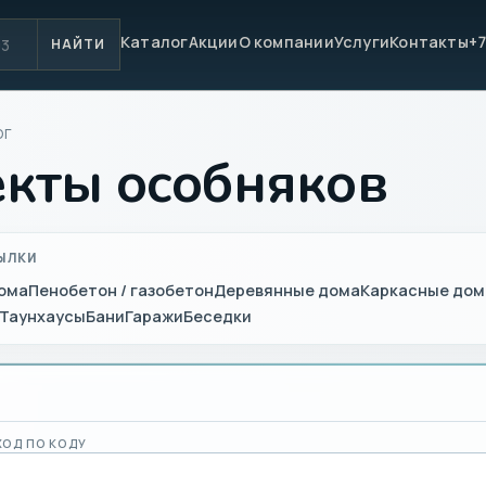
Каталог
Акции
О компании
Услуги
Контакты
+7
НАЙТИ
ОГ
кты особняков
ЫЛКИ
ома
Пенобетон / газобетон
Деревянные дома
Каркасные дом
Таунхаусы
Бани
Гаражи
Беседки
Ы
ХОД ПО КОДУ