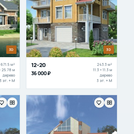
3D
3D
12-20
671.5 м²
243.3 м²
× 25.78 м
11.3 × 11.3 м
36 000 ₽
дерево
дерево
3 эт. + М
3 эт. + М