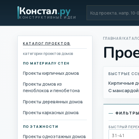
Констал
.ру
Код проекта
КОНСТРУКТИВНЫЕ ИДЕИ
ГЛАВНАЯ
/
КАТАЛ
КАТАЛОГ ПРОЕКТОВ
Прое
категории проектов домов
ПО МАТЕРИАЛУ СТЕН
Проекты кирпичных домов
БЫСТРЫЕ СС
Кирпичные д
Проекты домов из
С мансардой
пеноблоков и пенобетона
Проекты деревянных домов
Проекты каркасных домов
ФИЛЬТР
ПО ЭТАЖНОСТИ
БЫСТРЫЙ ПЕРЕ
Проекты одноэтажных домов