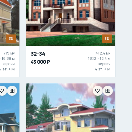
3D
3D
32-34
719 м²
742.4 м²
× 16.88 м
18.12 × 12.4 м
43 000 ₽
кирпич
кирпич
4 эт. + М
4 эт. + М