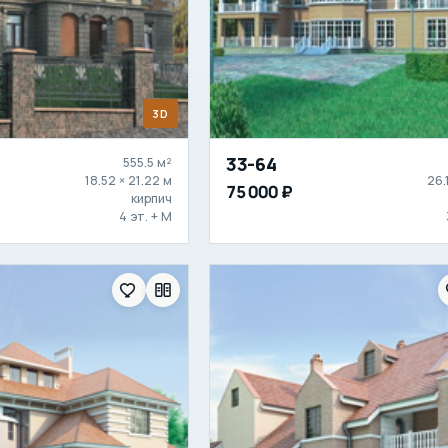
3D
33-64
555.5 м²
18.52 × 21.22 м
26.
75 000 ₽
кирпич
4 эт. + М