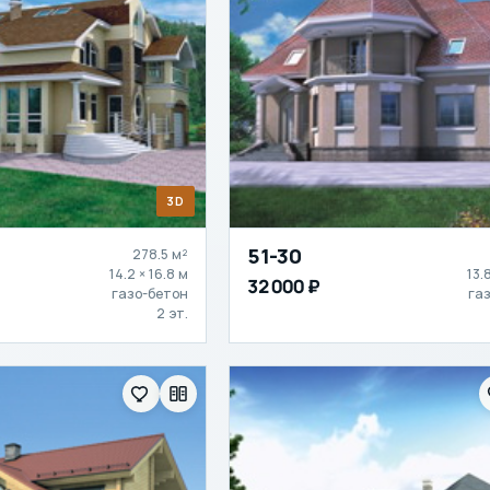
3D
51-30
278.5 м²
14.2 × 16.8 м
13.
32 000 ₽
газо-бетон
га
2 эт.