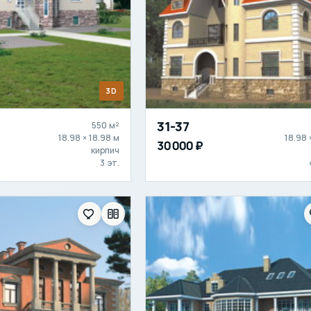
3D
31-37
550 м²
18.98 × 18.98 м
18.98 
30 000 ₽
кирпич
3 эт.