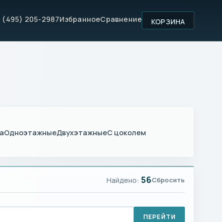
 (495) 205-2987
Избранное
Сравнение
КОРЗИНА
а
Одноэтажные
Двухэтажные
С цоколем
56
Найдено:
Сбросить
ПЕРЕЙТИ