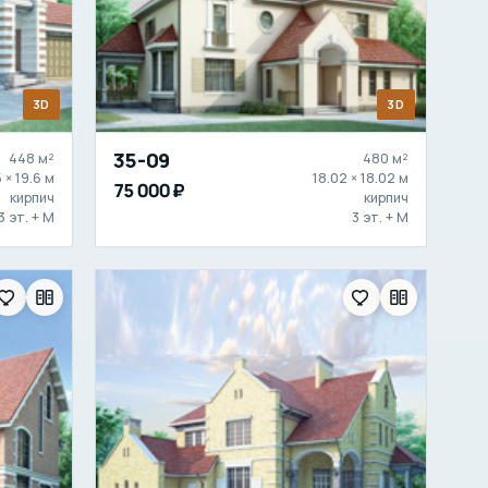
3D
3D
35-09
448 м²
480 м²
5 × 19.6 м
18.02 × 18.02 м
75 000 ₽
кирпич
кирпич
3 эт. + М
3 эт. + М