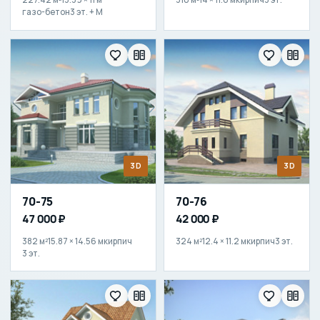
газо-бетон
3 эт. + М
3D
3D
70-75
70-76
47 000 ₽
42 000 ₽
382 м²
15.87 × 14.56 м
кирпич
324 м²
12.4 × 11.2 м
кирпич
3 эт.
3 эт.