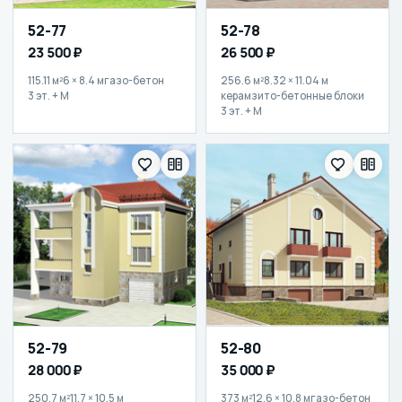
52-77
52-78
23 500 ₽
26 500 ₽
115.11 м²
6 × 8.4 м
газо-бетон
256.6 м²
8.32 × 11.04 м
3 эт. + М
керамзито-бетонные блоки
3 эт. + М
52-79
52-80
28 000 ₽
35 000 ₽
250.7 м²
11.7 × 10.5 м
373 м²
12.6 × 10.8 м
газо-бетон