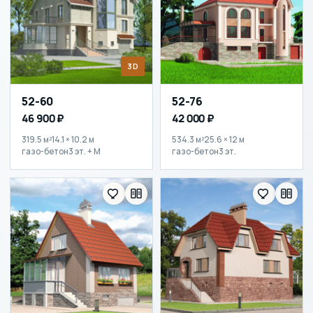
3D
52-60
52-76
46 900 ₽
42 000 ₽
319.5 м²
14.1 × 10.2 м
534.3 м²
25.6 × 12 м
газо-бетон
3 эт. + М
газо-бетон
3 эт.