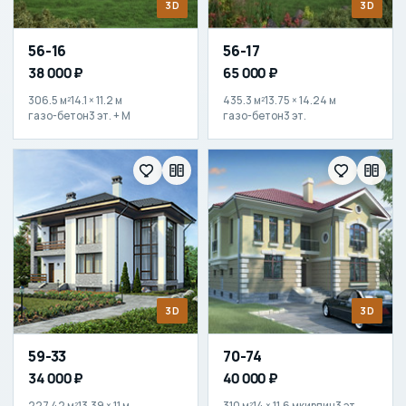
3D
3D
56-16
56-17
38 000 ₽
65 000 ₽
306.5 м²
14.1 × 11.2 м
435.3 м²
13.75 × 14.24 м
газо-бетон
3 эт. + М
газо-бетон
3 эт.
3D
3D
59-33
70-74
34 000 ₽
40 000 ₽
227.42 м²
13.39 × 11 м
310 м²
14 × 11.6 м
кирпич
3 эт.