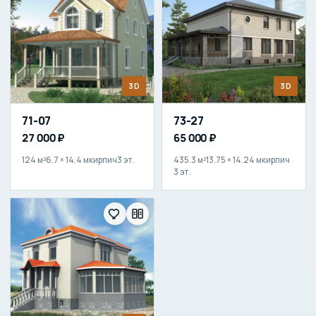
3D
3D
71-07
73-27
27 000 ₽
65 000 ₽
124 м²
6.7 × 14.4 м
кирпич
3 эт.
435.3 м²
13.75 × 14.24 м
кирпич
3 эт.