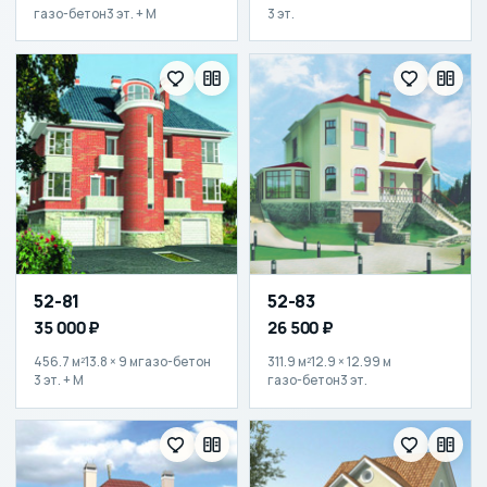
газо-бетон
3 эт. + М
3 эт.
52-81
52-83
35 000 ₽
26 500 ₽
456.7 м²
13.8 × 9 м
газо-бетон
311.9 м²
12.9 × 12.99 м
3 эт. + М
газо-бетон
3 эт.