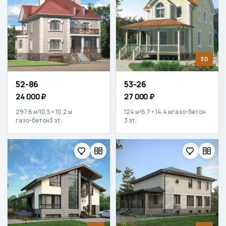
3D
52-86
53-26
24 000 ₽
27 000 ₽
297.6 м²
10.5 × 10.2 м
124 м²
6.7 × 14.4 м
газо-бетон
газо-бетон
3 эт.
3 эт.