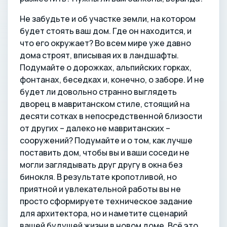
Не забудьте и об участке земли, на котором
будет стоять ваш дом. Где он находится, и
что его окружает? Во всем мире уже давно
дома строят, вписывая их в ландшафты.
Подумайте о дорожках, альпийских горках,
фонтанах, беседках и, конечно, о заборе. И не
будет ли довольно странно выглядеть
дворец в мавританском стиле, стоящий на
десяти сотках в непосредственной близости
от других – далеко не мавританских –
сооружений? Подумайте и о том, как лучше
поставить дом, чтобы вы и ваши соседи не
могли заглядывать друг другу в окна без
бинокля. В результате кропотливой, но
приятной и увлекательной работы вы не
просто сформируете техническое задание
для архитектора, но и наметите сценарий
вашей будущей жизни в новом доме. Всё это