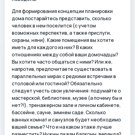
Для формирования концепции планировки
дома постарайтесь представить, сколько
человек в нем поселится (с учетом
возможных перспектив, а также прислуги,
охраны, няни). Какие помещения вы хотите
иметь для каждого из них? В каких
отношениях между собой ваши домочадцы?
Вы хотите часто общаться с ними? Или же,
напротив, предпочитаете существовать в
параллельных мирах с редкими встречами в
столовой или гостиной? Обязательно
следует учесть свои увлечения: подумайте о
мастерской, библиотеке, музее (а почему бы и
нет?!), тренажерном зале и личном кабинете,
бассейне, сауне, зимнем саде. Сколько
ванных комнат и санузлов будет необходимо
вашей семье? Что и на каком этаже лучше
разместить? Нужны ли вам балконы, веранда?