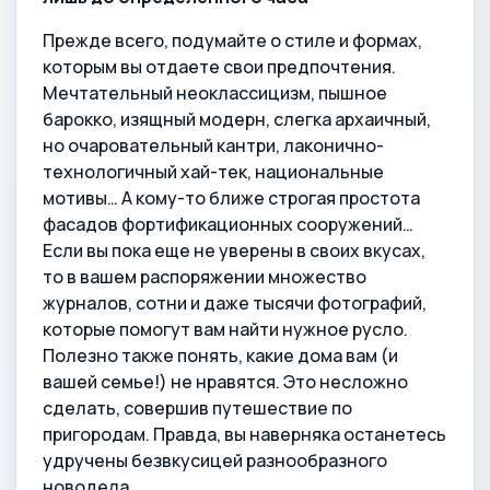
Прежде всего, подумайте о стиле и формах,
которым вы отдаете свои предпочтения.
Мечтательный неоклассицизм, пышное
барокко, изящный модерн, слегка архаичный,
но очаровательный кантри, лаконично-
технологичный хай-тек, национальные
мотивы… А кому-то ближе строгая простота
фасадов фортификационных сооружений…
Если вы пока еще не уверены в своих вкусах,
то в вашем распоряжении множество
журналов, сотни и даже тысячи фотографий,
которые помогут вам найти нужное русло.
Полезно также понять, какие дома вам (и
вашей семье!) не нравятся. Это несложно
сделать, совершив путешествие по
пригородам. Правда, вы наверняка останетесь
удручены безвкусицей разнообразного
новодела.