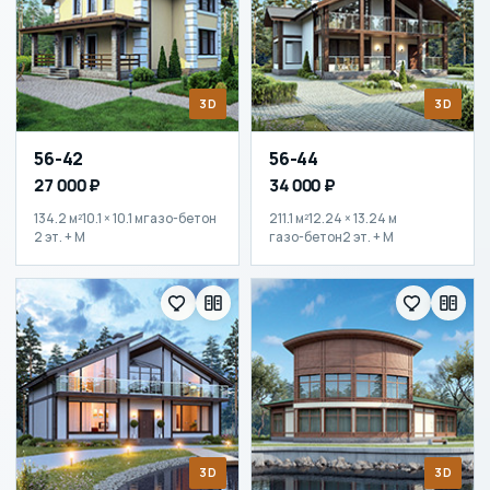
3D
3D
56-42
56-44
27 000 ₽
34 000 ₽
134.2 м²
10.1 × 10.1 м
газо-бетон
211.1 м²
12.24 × 13.24 м
2 эт. + М
газо-бетон
2 эт. + М
3D
3D