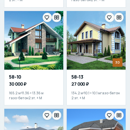
3D
58-10
58-13
30 000 ₽
27 000 ₽
165.2 м²
11.36 × 13.36 м
134.2 м²
10.1 × 10.1 м
газо-бетон
газо-бетон
2 эт. + М
2 эт. + М