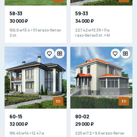
58-33
59-33
30 000 ₽
34 000 ₽
166.6 м²
13.4 × 11.1 м
газо-бетон
227.42 м²
13.39 × 11 м
2 эт.
газо-бетон
3 эт. + М
3D
3D
60-15
80-02
32 000 ₽
29 000 ₽
186.45 м²
14 × 12.47 м
225 м²
7.2 × 9.6 м
газо-бетон