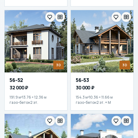
3D
3D
56-52
56-53
32 000 ₽
30 000 ₽
191.9 м²
13.76 × 12.36 м
154.3 м²
10.36 × 11.66 м
газо-бетон
2 эт.
газо-бетон
2 эт. + М