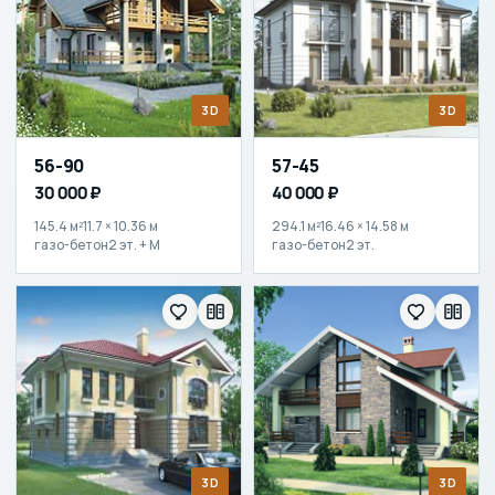
3D
3D
56-90
57-45
30 000 ₽
40 000 ₽
145.4 м²
11.7 × 10.36 м
294.1 м²
16.46 × 14.58 м
газо-бетон
2 эт. + М
газо-бетон
2 эт.
3D
3D