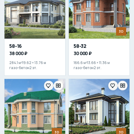
3D
58-16
58-32
38 000 ₽
30 000 ₽
284.1 м²
19.62 × 13.76 м
166.6 м²
13.66 × 11.36 м
газо-бетон
2 эт.
газо-бетон
2 эт.
3D
3D