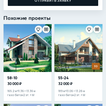
ОТПРАВИТЬ ЗАЯВКУ
Похожие проекты
3D
58-10
55-24
30 000 ₽
32 000 ₽
165.2 м²
11.36 × 13.36 м
189 м²
13.06 × 13.26 м
газо-бетон
2 эт. + М
газо-бетон
2 эт. + М