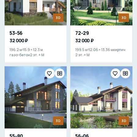
3D
3D
53-56
72-29
32 000 ₽
32 000 ₽
196.2 м²
15.9 × 12.3 м
199.5 м²
12.06 × 13.36 м
кирпич
газо-бетон
2 эт. + М
2 эт. + М
3D
3D
55-80
56-06