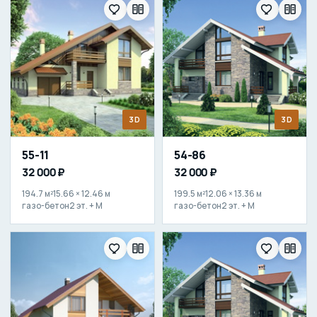
3D
3D
55-11
54-86
32 000 ₽
32 000 ₽
194.7 м²
15.66 × 12.46 м
199.5 м²
12.06 × 13.36 м
газо-бетон
2 эт. + М
газо-бетон
2 эт. + М