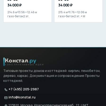
34 000 ₽
34 000 ₽
214.6 м²
13.56 × 12.46 м
215.4 м²
11.76 × 12.06 м
газо-бетон
2 эт.
газо-бетон
2 эт. + М
Констал
.ру
КОНСТРУКТИВНЫЕ ИДЕИ
Типовые проекты домов и коттеджей: кирпич, пенобетон,
дерево, каркас. Документация и сопровождение Проекты
коттеджей.
+7 (495) 205-2987
info@konstal.ru
123610, Москва, Краснопресненская наб., 12, ЦМТ