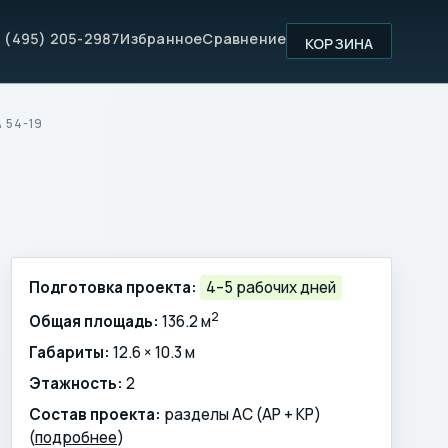
 (495) 205-2987
Избранное
Сравнение
КОРЗИНА
 54-19
Подготовка проекта:
4–5 рабочих дней
2
Общая площадь:
136.2 м
Габариты:
12.6 × 10.3 м
Этажность:
2
Состав проекта:
разделы АС (АР + КР)
(
подробнее
)