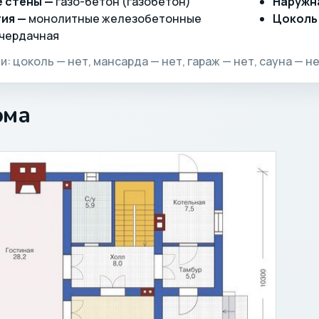
 стены —
газо-бетон (газобетон)
Наружн
ия —
монолитные железобетонные
Цоколь
чердачная
: цоколь — нет, мансарда — нет, гараж — нет, сауна — не
ома