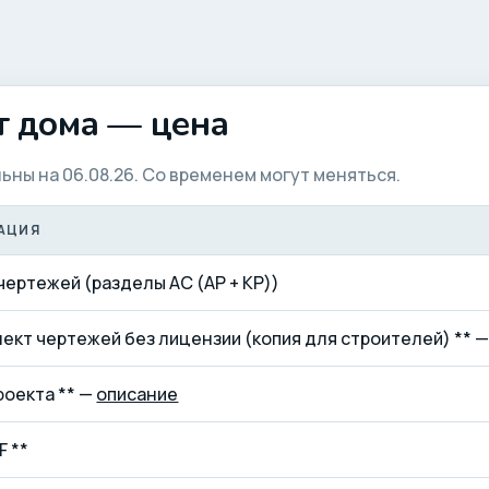
т дома — цена
ьны на 06.08.26. Со временем могут меняться.
АЦИЯ
чертежей (разделы АС (АР + КР))
лект чертежей без лицензии (копия для строителей) ** 
роекта ** —
описание
F **