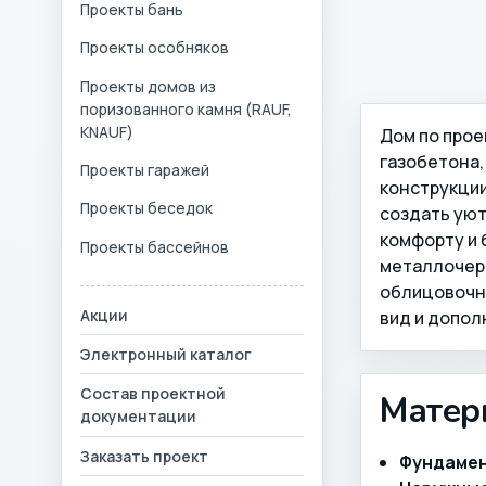
Проекты бань
Проекты особняков
Проекты домов из
поризованного камня (RAUF,
KNAUF)
Дом по прое
газобетона
Проекты гаражей
конструкции
Проекты беседок
создать уют
комфорту и 
Проекты бассейнов
металлочере
облицовочно
Акции
вид и допол
Электронный каталог
Состав проектной
Матер
документации
Заказать проект
Фундаме