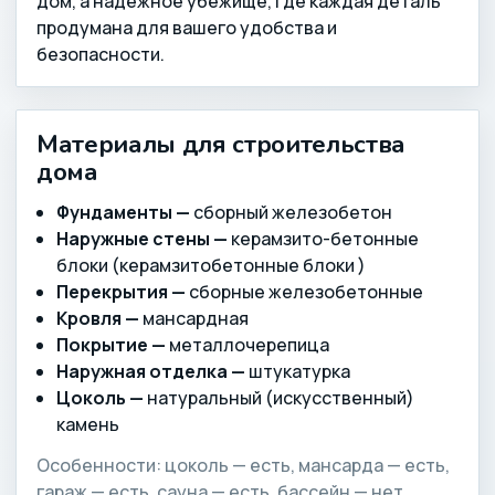
дом, а надёжное убежище, где каждая деталь
продумана для вашего удобства и
безопасности.
Материалы для строительства
дома
Фундаменты —
сборный железобетон
Наружные стены —
керамзито-бетонные
блоки (керамзитобетонные блоки )
Перекрытия —
сборные железобетонные
Кровля —
мансардная
Покрытие —
металлочерепица
Наружная отделка —
штукатурка
Цоколь —
натуральный (искусственный)
камень
Особенности: цоколь — есть, мансарда — есть,
гараж — есть, сауна — есть, бассейн — нет.