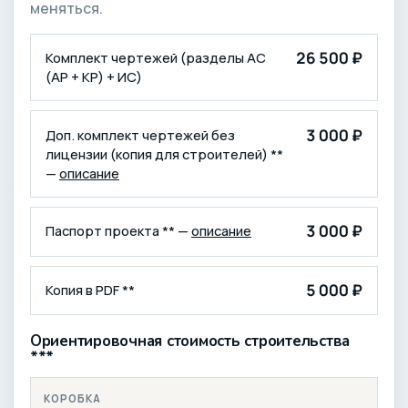
меняться.
КОМПЛЕКТАЦИЯ
ЦЕНА (₽)
26 500 ₽
Комплект чертежей (разделы АС
(АР + КР) + ИС)
3 000 ₽
Доп. комплект чертежей без
лицензии (копия для строителей) **
—
описание
3 000 ₽
Паспорт проекта ** —
описание
5 000 ₽
Копия в PDF **
Ориентировочная стоимость строительства
***
КОРОБКА