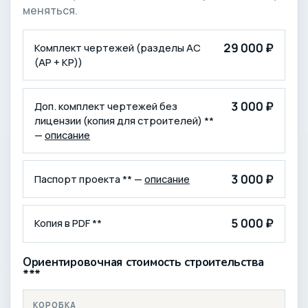
меняться.
КОМПЛЕКТАЦИЯ
ЦЕНА (₽)
29 000 ₽
Комплект чертежей (разделы АС
(АР + КР))
3 000 ₽
Доп. комплект чертежей без
лицензии (копия для строителей) **
—
описание
3 000 ₽
Паспорт проекта ** —
описание
5 000 ₽
Копия в PDF **
Ориентировочная стоимость строительства
***
КОРОБКА