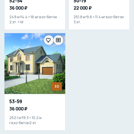
52-54
50-19
36 000 ₽
22 000 ₽
249 м²
14.4 × 16 м
газо-бетон
251.8 м²
9.6 × 11.4 м
газо-бетон
2 эт. + М
3 эт.
3D
53-59
36 000 ₽
252.1 м²
19.3 × 10.2 м
газо-бетон
2 эт.