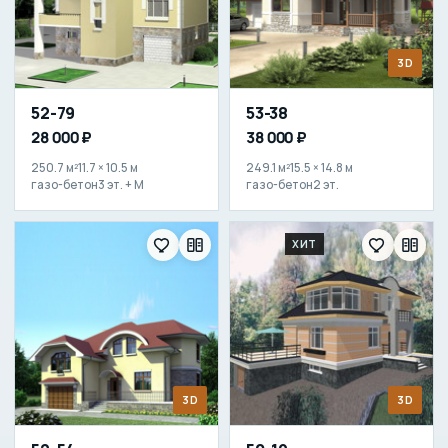
3D
52-79
53-38
28 000 ₽
38 000 ₽
250.7 м²
11.7 × 10.5 м
249.1 м²
15.5 × 14.8 м
газо-бетон
3 эт. + М
газо-бетон
2 эт.
ХИТ
3D
3D