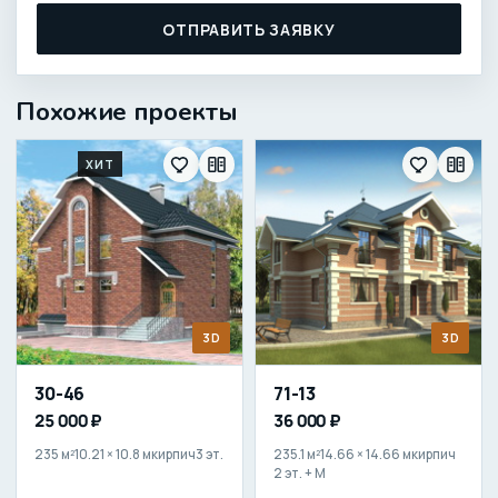
ОТПРАВИТЬ ЗАЯВКУ
Похожие проекты
ХИТ
3D
3D
30-46
71-13
25 000 ₽
36 000 ₽
235 м²
10.21 × 10.8 м
кирпич
3 эт.
235.1 м²
14.66 × 14.66 м
кирпич
2 эт. + М