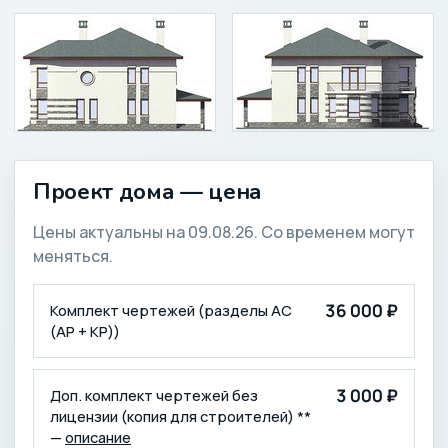
Проект дома — цена
Цены актуальны на 09.08.26. Со временем могут
меняться.
КОМПЛЕКТАЦИЯ
ЦЕНА (₽)
36 000 ₽
Комплект чертежей (разделы АС
(АР + КР))
3 000 ₽
Доп. комплект чертежей без
лицензии (копия для строителей) **
—
описание