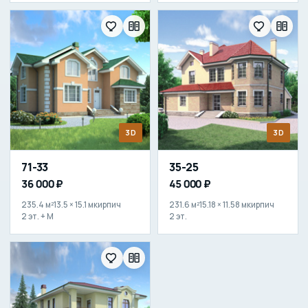
3D
3D
71-33
35-25
36 000 ₽
45 000 ₽
235.4 м²
13.5 × 15.1 м
кирпич
231.6 м²
15.18 × 11.58 м
кирпич
2 эт. + М
2 эт.