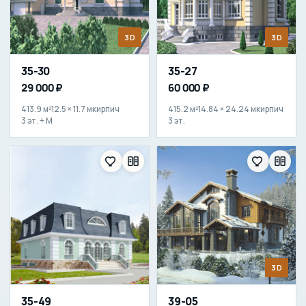
3D
3D
35-30
35-27
29 000 ₽
60 000 ₽
413.9 м²
12.5 × 11.7 м
кирпич
415.2 м²
14.84 × 24.24 м
кирпич
3 эт. + М
3 эт.
3D
35-49
39-05