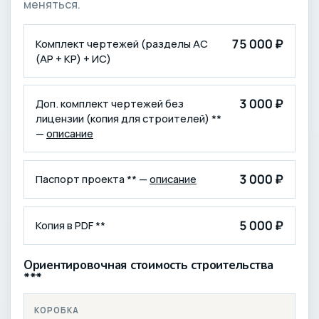
меняться.
КОМПЛЕКТАЦИЯ
ЦЕНА (₽)
75 000 ₽
Комплект чертежей (разделы АС
(АР + КР) + ИС)
3 000 ₽
Доп. комплект чертежей без
лицензии (копия для строителей) **
—
описание
3 000 ₽
Паспорт проекта ** —
описание
5 000 ₽
Копия в PDF **
Ориентировочная стоимость строительства
***
КОРОБКА