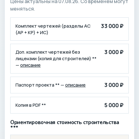
Цены актуальны на 07.08.26. Со временем могут
меняться.
КОМПЛЕКТАЦИЯ
ЦЕНА (₽)
33 000 ₽
Комплект чертежей (разделы АС
(АР + КР) + ИС)
3 000 ₽
Доп. комплект чертежей без
лицензии (копия для строителей) **
—
описание
3 000 ₽
Паспорт проекта ** —
описание
5 000 ₽
Копия в PDF **
Ориентировочная стоимость строительства
***