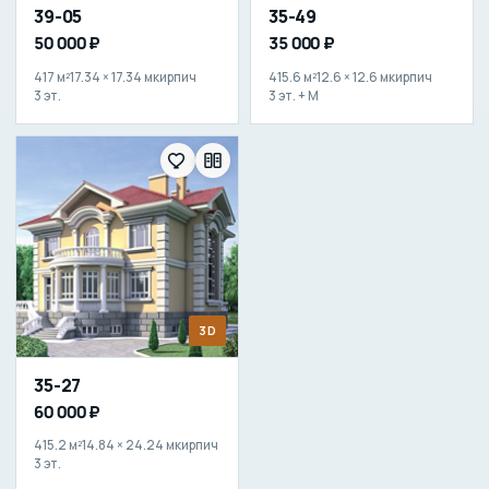
39-05
35-49
50 000 ₽
35 000 ₽
417 м²
17.34 × 17.34 м
кирпич
415.6 м²
12.6 × 12.6 м
кирпич
3 эт.
3 эт. + М
3D
35-27
60 000 ₽
415.2 м²
14.84 × 24.24 м
кирпич
3 эт.