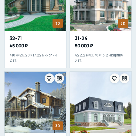
3D
3D
32-71
31-24
45 000 ₽
50 000 ₽
418 м²
26.28 × 17.22 м
кирпич
422.2 м²
19.78 × 13.2 м
кирпич
2 эт.
3 эт.
3D