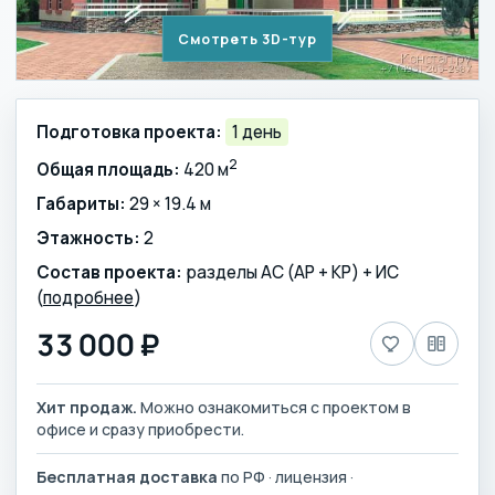
Смотреть 3D-тур
Подготовка проекта:
1 день
2
Общая площадь:
420 м
Габариты:
29 × 19.4 м
Этажность:
2
Состав проекта:
разделы АС (АР + КР) + ИС
(
подробнее
)
33 000 ₽
Хит продаж.
Можно ознакомиться с проектом в
офисе и сразу приобрести.
Бесплатная доставка
по РФ · лицензия ·