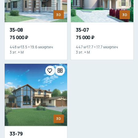
3D
3D
35-08
35-07
75 000 ₽
75 000 ₽
448 м²
13.5 × 19.6 м
кирпич
447 м²
17.7 × 17.7 м
кирпич
3 эт. + М
3 эт. + М
3D
33-79