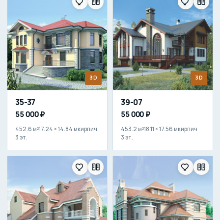
3D
3D
35-37
39-07
55 000 ₽
55 000 ₽
452.6 м²
17.24 × 14.84 м
кирпич
453.2 м²
18.11 × 17.56 м
кирпич
3 эт.
3 эт.