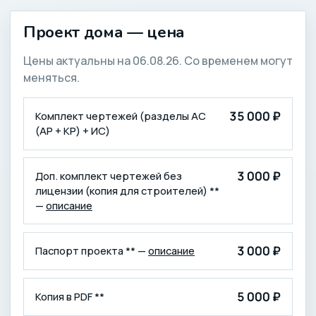
Проект дома — цена
Цены актуальны на 06.08.26. Со временем могут
меняться.
КОМПЛЕКТАЦИЯ
ЦЕНА (₽)
35 000 ₽
Комплект чертежей (разделы АС
(АР + КР) + ИС)
3 000 ₽
Доп. комплект чертежей без
лицензии (копия для строителей) **
—
описание
3 000 ₽
Паспорт проекта ** —
описание
5 000 ₽
Копия в PDF **