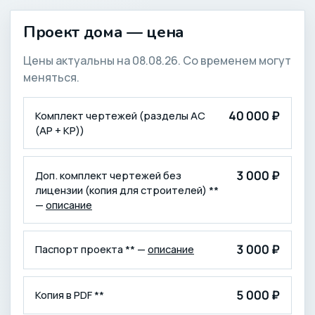
Проект дома — цена
Цены актуальны на 08.08.26. Со временем могут
меняться.
КОМПЛЕКТАЦИЯ
ЦЕНА (₽)
40 000 ₽
Комплект чертежей (разделы АС
(АР + КР))
3 000 ₽
Доп. комплект чертежей без
лицензии (копия для строителей) **
—
описание
3 000 ₽
Паспорт проекта ** —
описание
5 000 ₽
Копия в PDF **