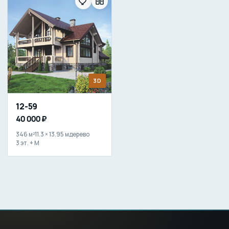
3D
12-59
40 000 ₽
346 м²
11.3 × 13.95 м
дерево
3 эт. + М