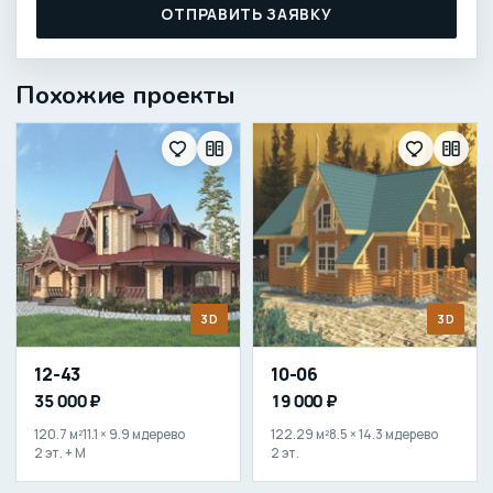
ОТПРАВИТЬ ЗАЯВКУ
Похожие проекты
3D
3D
12-43
10-06
35 000 ₽
19 000 ₽
120.7 м²
11.1 × 9.9 м
дерево
122.29 м²
8.5 × 14.3 м
дерево
2 эт. + М
2 эт.