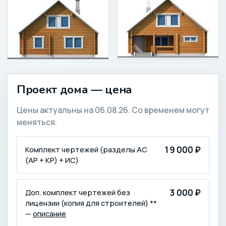
Проект дома — цена
Цены актуальны на 06.08.26. Со временем могут
меняться.
КОМПЛЕКТАЦИЯ
ЦЕНА (₽)
19 000 ₽
Комплект чертежей (разделы АС
(АР + КР) + ИС)
3 000 ₽
Доп. комплект чертежей без
лицензии (копия для строителей) **
—
описание