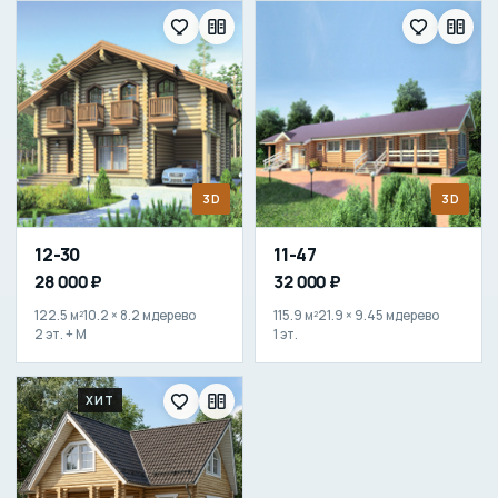
3D
3D
12-30
11-47
28 000 ₽
32 000 ₽
122.5 м²
10.2 × 8.2 м
дерево
115.9 м²
21.9 × 9.45 м
дерево
2 эт. + М
1 эт.
ХИТ